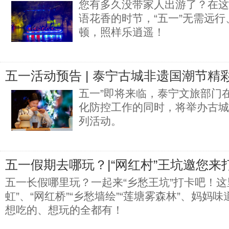
您有多久没带家人出游了？在这
语花香的时节，“五一”无需远
顿，照样乐逍遥！
五一活动预告 | 泰宁古城非遗国潮节精
五一”即将来临，泰宁文旅部门
化防控工作的同时，将举办古城
列活动。
五一假期去哪玩？|“网红村”王坑邀您来
五一长假哪里玩？一起来“乡愁王坑”打卡吧！这
虹”、“网红桥”“乡愁墙绘”“莲塘雾森林”、妈妈
想吃的、想玩的全都有！