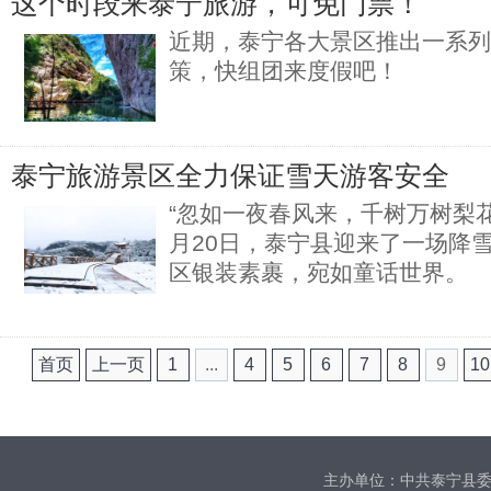
这个时段来泰宁旅游，可免门票！
近期，泰宁各大景区推出一系列
策，快组团来度假吧！
泰宁旅游景区全力保证雪天游客安全
“忽如一夜春风来，千树万树梨花开
月20日，泰宁县迎来了一场降
区银装素裹，宛如童话世界。
首页
上一页
1
...
4
5
6
7
8
9
10
主办单位：中共泰宁县