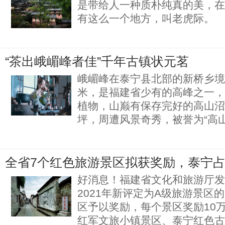
是带给人一种质朴纯真的美，在
有这么一个地方，叫老虎际。
“茶出峨嵋峰者佳”千年古镇状元茗
峨嵋峰在泰宁县北部的新桥乡境内
米，是福建省少有的高峰之一，
植物，山巅有保存完好的高山沼
坪，周遭风景奇秀，被誉为“高山
全省7个红色旅游景区拟获奖励，泰宁占
好消息！福建省文化和旅游厅发
2021年新评定为A级旅游景区
区予以奖励，每个景区奖励10
红军文旅小镇景区、泰宁红色古