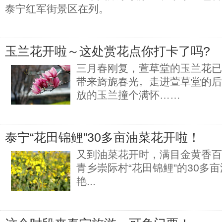
泰宁红军街景区在列。
玉兰花开啦～这处赏花点你打卡了吗?
三月春刚复，萱草堂的玉兰花已
带来旖旎春光。走进萱草堂的后
放的玉兰撞个满怀……
泰宁“花田锦鲤”30多亩油菜花开啦！
又到油菜花开时，满目金黄香百
青乡崇际村“花田锦鲤”的30多
艳...