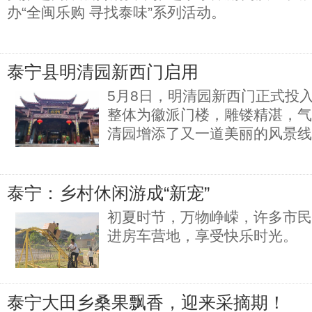
办“全闽乐购 寻找泰味”系列活动。
泰宁县明清园新西门启用
5月8日，明清园新西门正式投
整体为徽派门楼，雕镂精湛，气
清园增添了又一道美丽的风景线
泰宁：乡村休闲游成“新宠”
初夏时节，万物峥嵘，许多市民
进房车营地，享受快乐时光。
泰宁大田乡桑果飘香，迎来采摘期！