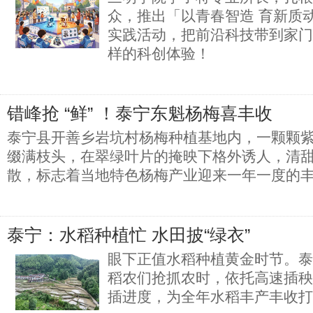
众，推出「以青春智造 育新质
实践活动，把前沿科技带到家门
样的科创体验！
错峰抢 “鲜” ！泰宁东魁杨梅喜丰收
泰宁县开善乡岩坑村杨梅种植基地内，一颗颗
缀满枝头，在翠绿叶片的掩映下格外诱人，清
散，标志着当地特色杨梅产业迎来一年一度的
泰宁：水稻种植忙 水田披“绿衣”
眼下正值水稻种植黄金时节。泰
稻农们抢抓农时，依托高速插秧
插进度，为全年水稻丰产丰收打