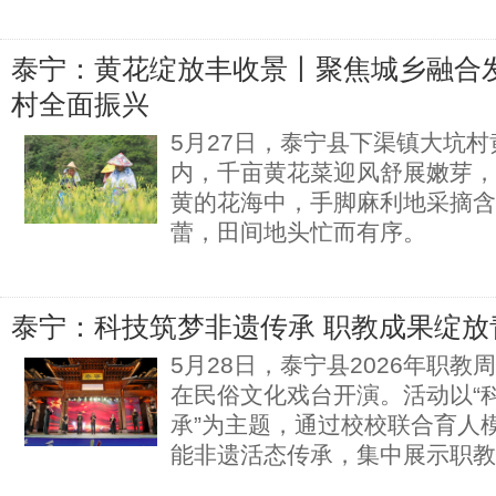
泰宁：黄花绽放丰收景丨聚焦城乡融合发
村全面振兴
5月27日，泰宁县下渠镇大坑
内，千亩黄花菜迎风舒展嫩芽，
黄的花海中，手脚麻利地采摘含
蕾，田间地头忙而有序。
泰宁：科技筑梦非遗传承 职教成果绽放
5月28日，泰宁县2026年职教
在民俗文化戏台开演。活动以“
承”为主题，通过校校联合育人
能非遗活态传承，集中展示职教