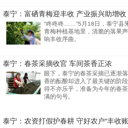
泰宁：富硒青梅迎丰收 产业振兴助增收
“咚咚咚……”5月18日，泰宁
青梅种植基地里，清脆的落果声
响丰收序曲。
泰宁：春茶采摘收官 车间茶香正浓
眼下，泰宁的春茶采摘已逐渐落
香的酝酿却进入了最关键的阶段
得不亦乐乎，准备为今年的春茶
满的句号。
泰宁：农资打假护春耕 守好农户“丰收账