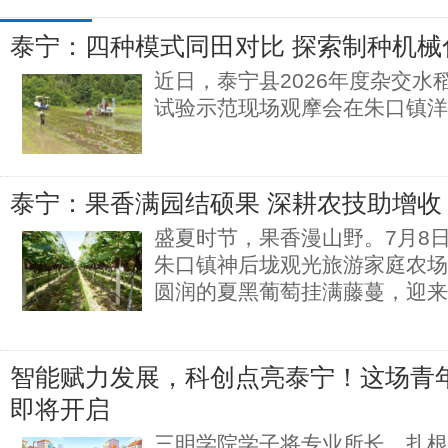
泰宁：四种模式同田对比 探索制种机械
近日，泰宁县2026年度杂交水
试验示范现场观摩会在朱口镇洋
泰宁：果香满园结硕果 深耕农技助增收
盛夏时节，果香漫山野。7月8
朱口镇神后垅观光旅游家庭农场
圆润的夏黑葡萄挂满藤蔓，迎来
智能赋力发展，科创点亮泰宁！这场青
即将开启
三明学院学子将专业所长，扎根