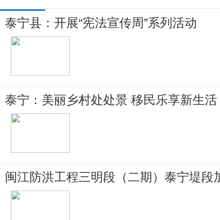
泰宁县：开展“宪法宣传周”系列活动
泰宁：美丽乡村处处景 移民乐享新生活
闽江防洪工程三明段（二期）泰宁堤段