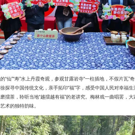
的“仙”“寿”水上丹霞奇观，参观甘露岩寺“一柱插地，不假片瓦
徐探寻中国传统文化，亲手拓印“福”字，感受中国人民对幸福生
磨擂茶，聆听当地“越擂越有福”的老讲究。梅林戏一曲唱罢，
统艺术的独特韵味。