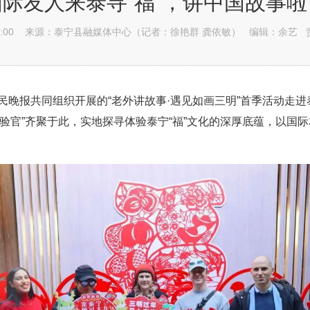
国际友人来泰寻“福”，讲中国故事啦
:00
来源：泰宁县融媒体中心（记者：徐艳群 龚依敏）
编辑：余艺
新民晚报共同组织开展的“老外讲故事·遇见如画三明”首季活动走
体验官”齐聚于此，实地探寻体验泰宁“福”文化的深厚底蕴，以国