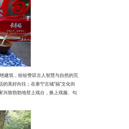
”奇绝建筑，纷纷赞叹古人智慧与自然的完
活的美好向往；在泰宁古城“福”文化街
大家兴致勃勃地登上戏台，换上戏服、勾