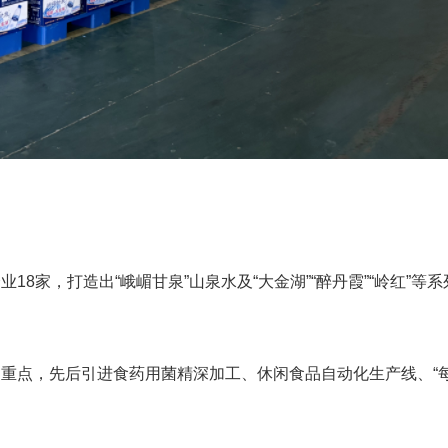
18家，打造出“峨嵋甘泉”山泉水及“大金湖”“醉丹霞”“岭红”等
重点，先后引进食药用菌精深加工、休闲食品自动化生产线、“