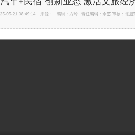
“汽车+民宿”创新业态 激活文旅经
25-05-21 08:49:14
来源：
编辑：方玲
责任编辑：余艺 审核：陈启