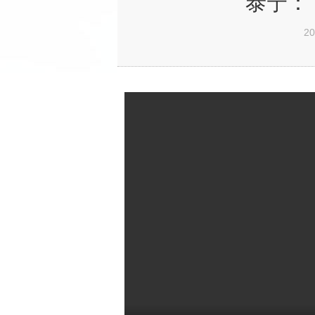
泰宁：
20